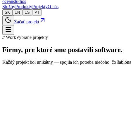
oceanstudios
Služby
Produkty
Projekty
O nás
SK
EN
ES
PT
Začať projekt
// Work
Vybrané projekty
Firmy, pre ktoré sme postavili software.
Každý projekt bol unikátny — spojila ich potreba niečoho, čo šablóna
Streamo
Social commerce SaaS
·
2023 → now